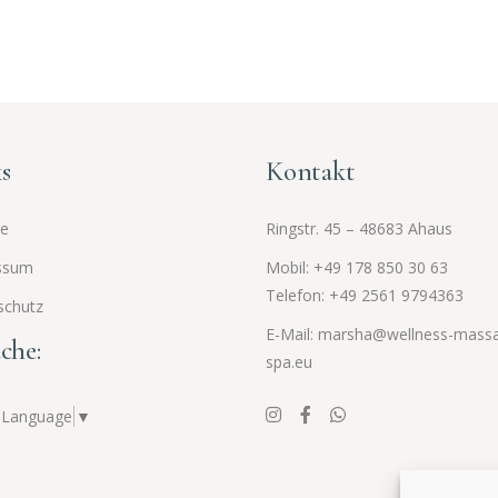
s
Kontakt
ge
Ringstr. 45 – 48683 Ahaus
ssum
Mobil: +49 178 850 30 63
Telefon: +49 2561
9794363
schutz
E-Mail: marsha@wellness-mass
che:
spa.eu
t Language
▼