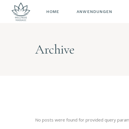
HOME
MASSAGEN
ANWENDUNGEN
BODY PEELING &
BODYPACK
MASSAGEN
KOSMETIK
Archive
BODY PEELING &
MANI-/PEDIKÜRE
BODYPACK
KOSMETIK
MANI-/PEDIKÜRE
No posts were found for provided query param